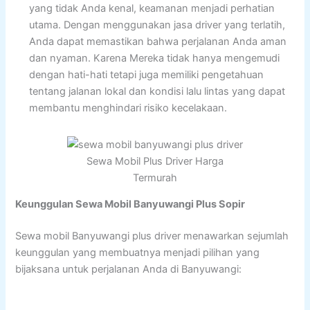
yang tidak Anda kenal, keamanan menjadi perhatian
utama. Dengan menggunakan jasa driver yang terlatih,
Anda dapat memastikan bahwa perjalanan Anda aman
dan nyaman. Karena Mereka tidak hanya mengemudi
dengan hati-hati tetapi juga memiliki pengetahuan
tentang jalanan lokal dan kondisi lalu lintas yang dapat
membantu menghindari risiko kecelakaan.
Sewa Mobil Plus Driver Harga
Termurah
Keunggulan Sewa Mobil Banyuwangi Plus Sopir
Sewa mobil Banyuwangi plus driver menawarkan sejumlah
keunggulan yang membuatnya menjadi pilihan yang
bijaksana untuk perjalanan Anda di Banyuwangi: