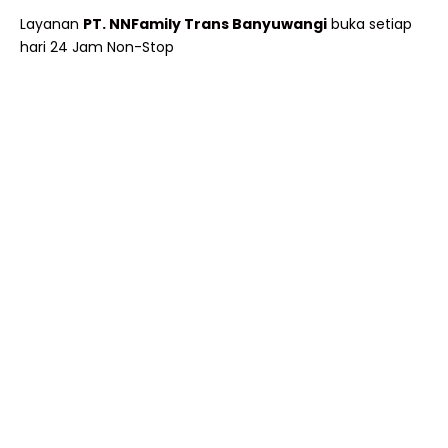
Layanan
PT. NNFamily Trans Banyuwangi
buka setiap
hari 24 Jam Non-Stop