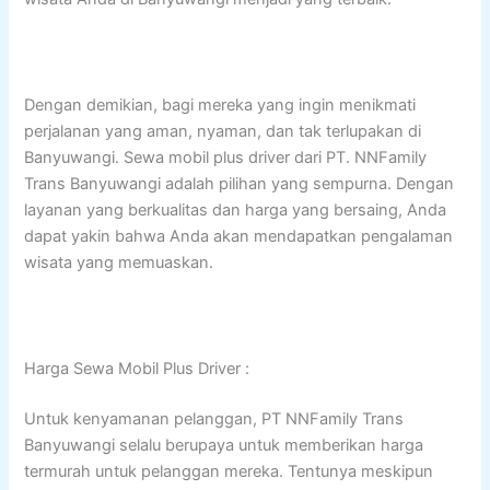
Dengan demikian, bagi mereka yang ingin menikmati
perjalanan yang aman, nyaman, dan tak terlupakan di
Banyuwangi. Sewa mobil plus driver dari PT. NNFamily
Trans Banyuwangi adalah pilihan yang sempurna. Dengan
layanan yang berkualitas dan harga yang bersaing, Anda
dapat yakin bahwa Anda akan mendapatkan pengalaman
wisata yang memuaskan.
Harga Sewa Mobil Plus Driver :
Untuk kenyamanan pelanggan, PT NNFamily Trans
Banyuwangi selalu berupaya untuk memberikan harga
termurah untuk pelanggan mereka. Tentunya meskipun