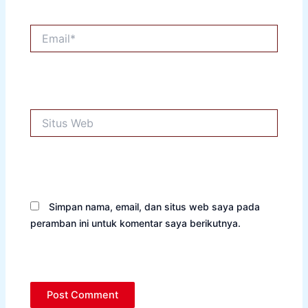
Email*
Situs
Web
Simpan nama, email, dan situs web saya pada
peramban ini untuk komentar saya berikutnya.