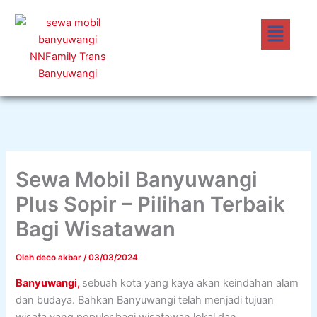
Lewati
Menu
ke
konten
Sewa Mobil Banyuwangi
Plus Sopir – Pilihan Terbaik
Bagi Wisatawan
Oleh
deco akbar
/
03/03/2024
Banyuwangi,
sebuah kota yang kaya akan keindahan alam
dan budaya. Bahkan Banyuwangi telah menjadi tujuan
wisata yang populer bagi wisatawan lokal dan