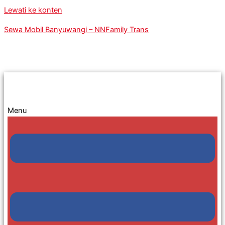
Lewati ke konten
Sewa Mobil Banyuwangi – NNFamily Trans
Menu