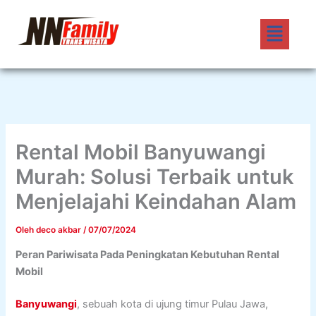
Lewati
Menu
ke
konten
Rental Mobil Banyuwangi
Murah: Solusi Terbaik untuk
Menjelajahi Keindahan Alam
Oleh
deco akbar
/
07/07/2024
Peran Pariwisata Pada Peningkatan Kebutuhan Rental
Mobil
Banyuwangi
, sebuah kota di ujung timur Pulau Jawa,