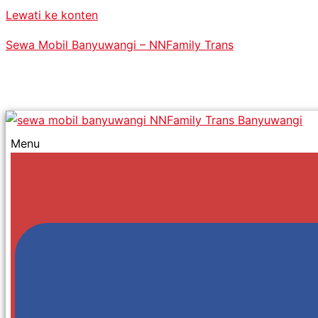
Lewati ke konten
Sewa Mobil Banyuwangi – NNFamily Trans
Menu