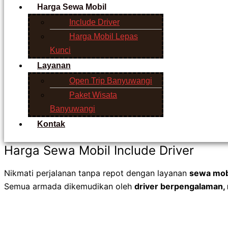
Harga Sewa Mobil
Include Driver
Harga Mobil Lepas
Kunci
Layanan
Open Trip Banyuwangi
Paket Wisata
Banyuwangi
Kontak
Harga Sewa Mobil Include Driver
Nikmati perjalanan tanpa repot dengan layanan
sewa mobi
Semua armada dikemudikan oleh
driver berpengalaman, r