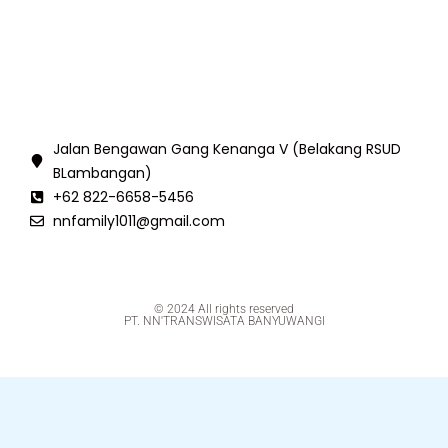
Jalan Bengawan Gang Kenanga V (Belakang RSUD
BLambangan)
+62 822-6658-5456
nnfamily1011@gmail.com
© 2024 All rights reserved
PT. NN'TRANSWISATA BANYUWANGI