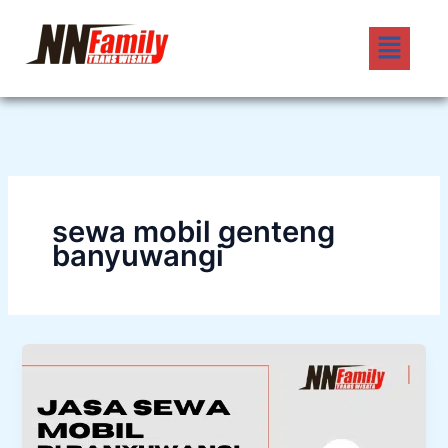
Lewati
Menu
ke
konten
sewa mobil genteng
banyuwangi