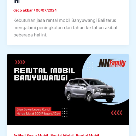
ini
deco akbar
/
06/07/2024
Kebutuhan jasa rental mobil Banyuwangi Bali terus
mengalami peningkatan dari tahun ke tahun akibat
beberapa hal ini.
,
,
Artikel Sewa Mobil
Rental Mobil
Rental Mobil