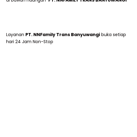
di bawah naungan
PT. NNFAMILY TRANS BANYUWANGI
Layanan
PT. NNFamily Trans Banyuwangi
buka setiap
hari 24 Jam Non-Stop