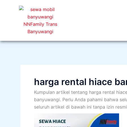
Lewati
ke
konten
harga rental hiace b
Kumpulan artikel tentang harga rental hiac
banyuwangi. Perlu Anda pahami bahwa seluru
seluruh artikel di bawah ini tanpa izin re