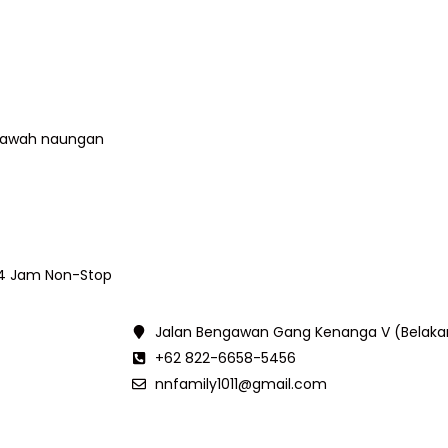
i bawah naungan
24 Jam Non-Stop
Jalan Bengawan Gang Kenanga V (Belak
+62 822-6658-5456
nnfamily1011@gmail.com