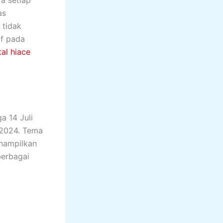
a setiap
as
 tidak
if pada
tal hiace
a 14 Juli
 2024. Tema
enampilkan
berbagai