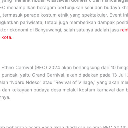
 yang menarik ribuan wisatawan domestik dan mancanegar
BEC menampilkan beragam pertunjukan seni dan budaya kh
 termasuk parade kostum etnik yang spektakuler. Event ini
gkatkan pariwisata, tetapi juga memberikan dampak posit
ktor ekonomi di Banyuwangi, salah satunya adalah jasa
ren
 kota.
Ethno Carnival (BEC) 2024 akan berlangsung dari 10 hingg
 puncak, yaitu Grand Carnival, akan diadakan pada 13 Juli
dalah “Ndaru Ndeso” atau “Revival of Village,” yang akan m
 dan kekayaan budaya desa melalui kostum karnaval dan 
nnya.
lah beberapa acara yang akan diadakan selama BEC 2024: