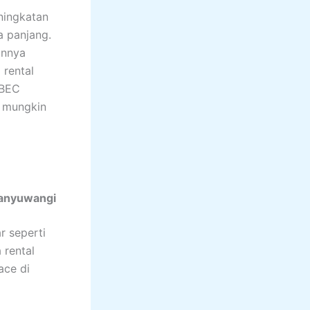
ningkatan
a panjang.
unnya
 rental
 BEC
n mungkin
Banyuwangi
r seperti
 rental
ace di