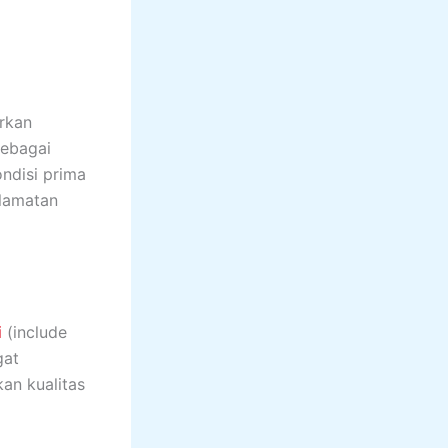
rkan
sebagai
ndisi prima
lamatan
i
(include
gat
an kualitas