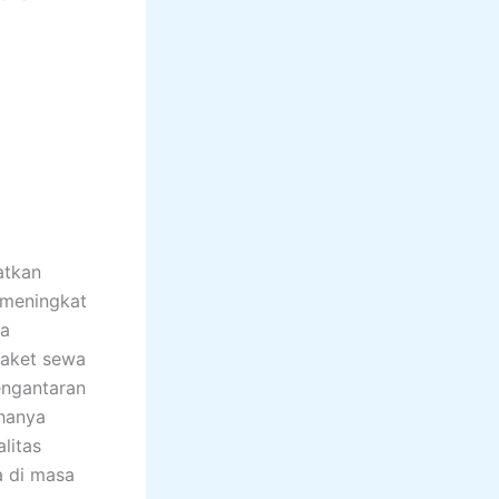
atkan
 meningkat
ra
paket sewa
engantaran
 hanya
litas
 di masa