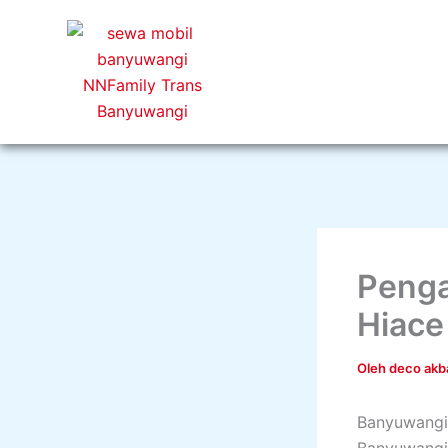
Lewati
ke
konten
Penga
Hiace
Oleh
deco akb
Banyuwangi 