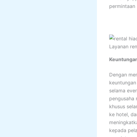
permintaan 
Layanan ren
Keuntunga
Dengan meni
keuntungan 
selama eve
pengusaha r
khusus sel
ke hotel, d
meningkatka
kepada pel