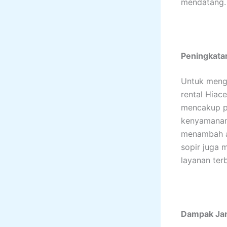
mendatang.
Peningkatan
Untuk mengh
rental Hiac
mencakup p
kenyamanan
menambah a
sopir juga 
layanan ter
Dampak Jan