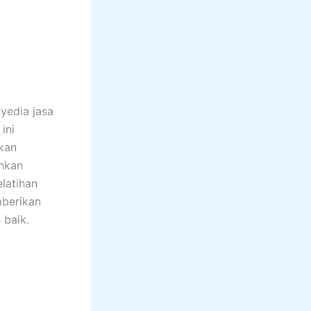
yedia jasa
ini
kan
hkan
latihan
mberikan
 baik.