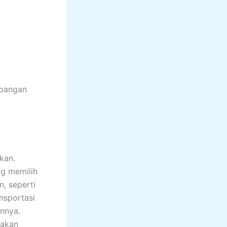
mbangan
kan.
g memilih
, seperti
ansportasi
nnya.
jakan