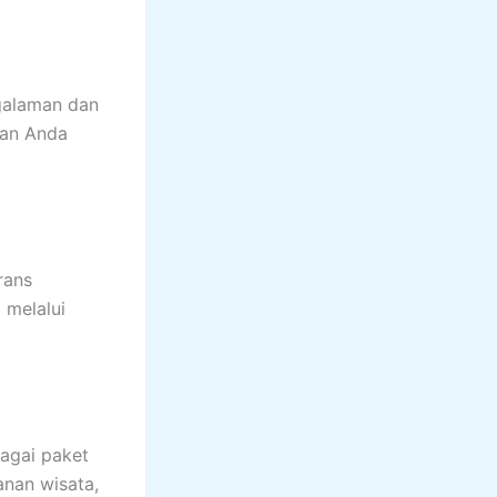
galaman dan
nan Anda
rans
 melalui
agai paket
anan wisata,