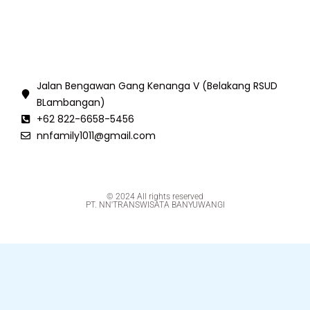
Jalan Bengawan Gang Kenanga V (Belakang RSUD
BLambangan)
+62 822-6658-5456
nnfamily1011@gmail.com
© 2024 All rights reserved
PT. NN'TRANSWISATA BANYUWANGI