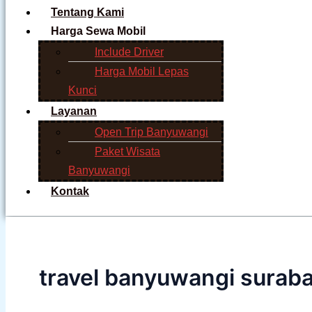
Tentang Kami
Harga Sewa Mobil
Include Driver
Harga Mobil Lepas
Kunci
Layanan
Open Trip Banyuwangi
Paket Wisata
Banyuwangi
Kontak
travel banyuwangi surab