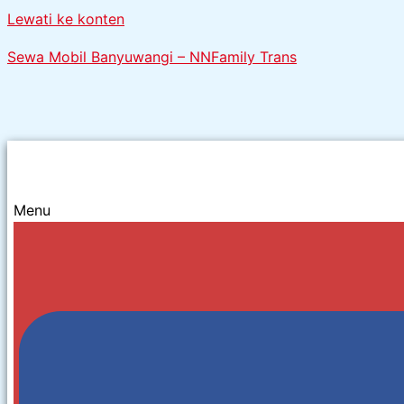
Lewati ke konten
Sewa Mobil Banyuwangi – NNFamily Trans
Menu