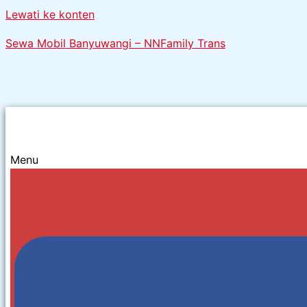
Lewati ke konten
Sewa Mobil Banyuwangi – NNFamily Trans
Menu