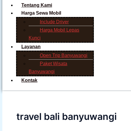
Tentang Kami
Harga Sewa Mobil
Include Driver
Harga Mobil Lepas
Kunci
Layanan
Open Trip Banyuwangi
Paket Wisata
Banyuwangi
Kontak
travel bali banyuwangi