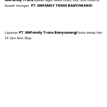
NNFamily Trans
adalah agen sewa mobil, tour, and travel di
PT. NNFAMILY TRANS BANYUWANGI
bawah naungan
PT. NNFamily Trans Banyuwangi
Layanan
buka setiap hari
24 Jam Non-Stop