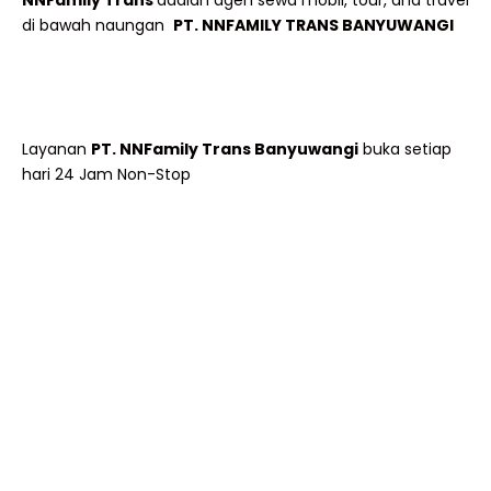
NNFamily Trans
adalah agen sewa mobil, tour, and travel
di bawah naungan
PT. NNFAMILY TRANS BANYUWANGI
Layanan
PT. NNFamily Trans Banyuwangi
buka setiap
hari 24 Jam Non-Stop