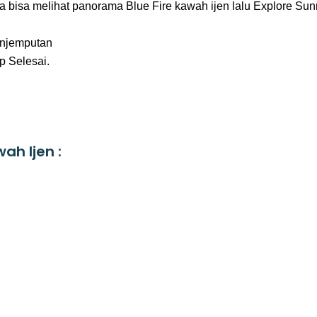
 bisa melihat panorama Blue Fire kawah ijen lalu Explore Sunr
enjemputan
p Selesai.
ah Ijen :