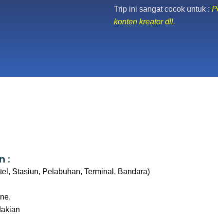
Trip ini sangat cocok untuk :
P
konten kreator dll.
n :
l, Stasiun, Pelabuhan, Terminal, Bandara)
ine.
dakian