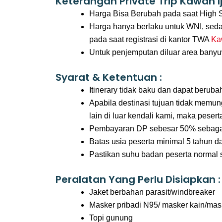
Keterangan Private Trip Kawah Ij
Harga Bisa Berubah pada saat High S
Harga hanya berlaku untuk WNI, sed
pada saat registrasi di kantor TWA
Ka
Untuk penjemputan diluar area bany
Syarat & Ketentuan :
Itinerary tidak baku dan dapat beru
Apabila destinasi tujuan tidak memu
lain di luar kendali kami, maka pese
Pembayaran DP sebesar 50% sebagai
Batas usia peserta minimal 5 tahun d
Pastikan suhu badan peserta normal 
Peralatan Yang Perlu Disiapkan :
Jaket berbahan parasit/windbreaker
Masker pribadi N95/ masker kain/mask
Topi gunung